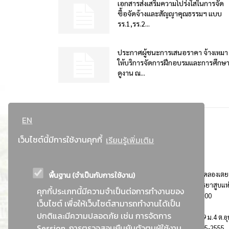
เอกสารส่งเสริมความโปร่งใสในการจัด
ซื้อจัดจ้างและสัญญาคุณธรรมฯ แบบ
รร.1,รร.2...
ประกาศผู้ชนะการเสนอราคา จ้างเหมา
ให้บริการจัดการฝึกอบรมและการศึกษ
ดูงาน ณ...
EN
เว็บไซต์นี้มีการใช้งานคุกกี้
เรียนรู้เพิ่มเติม
พื้นฐาน (จำเป็นกับการใช้งาน)
ที่อยู่ : 184 ถนนพระรามที่ 4 แขวงคลองเตย เขตคลองเตย
กรุงเทพมหานคร 10110 ติดต่อประชาสัมพันธ์ การยาสูบแห
คุกกี้ประเภทนี้มีความจำเป็นต่อการทำงานของ
ประเทศไทย Call center โทร. 0-2229-1000
เว็บไซต์ เพื่อให้เว็บไซต์สามารถทำงานได้เป็น
ปกติและมีความปลอดภัย เช่น การจัดการ
การยาสูบแห่งประเทศไทย พระนครศรีอยุธยา : 999 ม.4 ต.อุ
Session, การตรวจสอบยืนยันตัวตนผู้ใช้งาน
อ.อุทัย จ.พระนครศรีอยุธยา 13210 โทร. 0-3535-2555