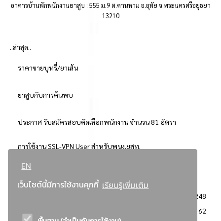
อาคารบ้านพักพนักงานยาสูบ : 555 ม.9 ต.คานหาม อ.อุทัย จ.พระนครศรีอยุธยา
13210
..ล่าสุด..
ราคาขายบุหรี่/ยาเส้น
ยาสูบกับการค้นพบ
ประกาศ รับสมัครสอบคัดเลือกพนักงาน จำนวน 81 อัตรา
การใช้งาน SSL-VPN User สำหรับพนง.ยสท.
EN
..ยอดนิยม..
เว็บไซต์นี้มีการใช้งานคุกกี้
เรียนรู้เพิ่มเติม
จัดซื้อจัดจ้างการยาสูบแห่งประเทศไทย
3248
: ประกาศผู้ชนะการเสนอราคา
2362
พื้นฐาน (จำเป็นกับการใช้งาน)