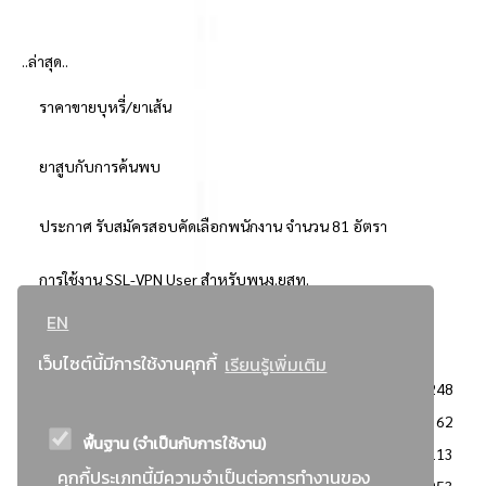
..ล่าสุด..
ราคาขายบุหรี่/ยาเส้น
ยาสูบกับการค้นพบ
ประกาศ รับสมัครสอบคัดเลือกพนักงาน จำนวน 81 อัตรา
การใช้งาน SSL-VPN User สำหรับพนง.ยสท.
EN
..ยอดนิยม..
เว็บไซต์นี้มีการใช้งานคุกกี้
เรียนรู้เพิ่มเติม
จัดซื้อจัดจ้างการยาสูบแห่งประเทศไทย
3248
: ประกาศผู้ชนะการเสนอราคา
2362
พื้นฐาน (จำเป็นกับการใช้งาน)
: วิธีเฉพาะเจาะจง
2113
คุกกี้ประเภทนี้มีความจำเป็นต่อการทำงานของ
ข่าวสาร/ประกาศ
1953