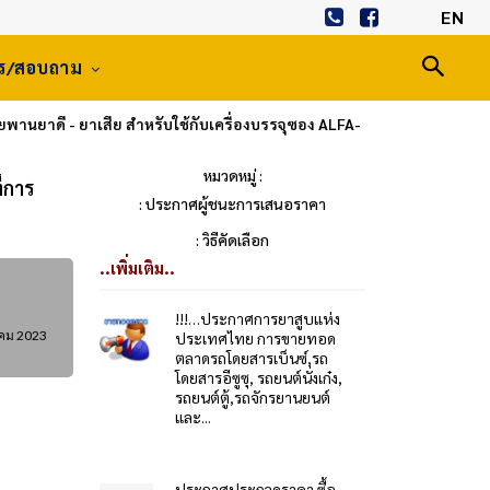
EN
าร/สอบถาม
านยาดี - ยาเสีย สำหรับใช้กับเครื่องบรรจุซอง ALFA-
หมวดหมู่ :
่การ
: ประกาศผู้ชนะการเสนอราคา
: วิธีคัดเลือก
..เพิ่มเติม..
!!!…ประกาศการยาสูบแห่ง
าคม 2023
ประเทศไทย การขายทอด
ตลาดรถโดยสารเบ็นซ์,รถ
โดยสารอีซูซุ, รถยนต์นั่งเก๋ง,
รถยนต์ตู้,รถจักรยานยนต์
และ...
ประกาศประกวดราคา ซื้อ