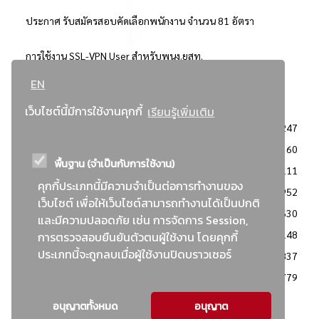
ประกาศ รับสมัครสอบคัดเลือกพนักงาน จำนวน 81 อัตรา
การใช้งาน SSL-VPN User สำหรับพนง.ยสท.
EN
..ยอดนิยม..
เว็บไซต์นี้มีการใช้งานคุกกี้
เรียนรู้เพิ่มเติม
จัดซื้อจัดจ้างการยาสูบแห่งประเทศไทย
3247
: ประกาศผู้ชนะการเสนอราคา
2360
พื้นฐาน (จำเป็นกับการใช้งาน)
: วิธีเฉพาะเจาะจง
2111
คุกกี้ประเภทนี้มีความจำเป็นต่อการทำงานของ
ข่าวสาร/ประกาศ
1952
เว็บไซต์ เพื่อให้เว็บไซต์สามารถทำงานได้เป็นปกติ
: เอกสารส่งเสริมความโปร่งใสในการจัดซื้อจัดจ้าง
1630
และมีความปลอดภัย เช่น การจัดการ Session,
ข่าวสารจัดซื้อจัดจ้าง
1148
การตรวจสอบยืนยันตัวตนผู้ใช้งาน โดยคุกกี้
ประเภทนี้จะถูกลบเมื่อผู้ใช้งานปิดบราวเซอร์
: แผนการจัดซื้อจัดจ้าง
837
: ประกาศราคากลาง
779
อนุญาตทั้งหมด
อนุญาต