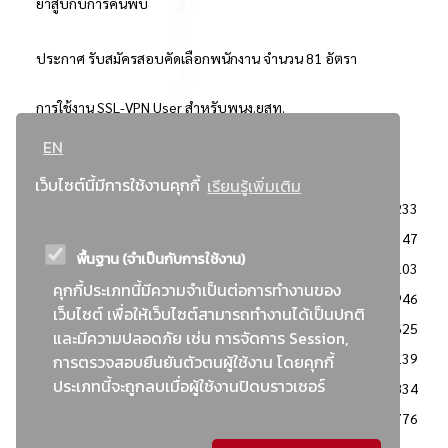
ยาสูบกับการค้นพบ
ประกาศ รับสมัครสอบคัดเลือกพนักงาน จำนวน 81 อัตรา
การใช้งาน SSL-VPN User สำหรับพนง.ยสท.
EN
..ยอดนิยม..
เว็บไซต์นี้มีการใช้งานคุกกี้
เรียนรู้เพิ่มเติม
จัดซื้อจัดจ้างการยาสูบแห่งประเทศไทย
3233
: ประกาศผู้ชนะการเสนอราคา
2347
พื้นฐาน (จำเป็นกับการใช้งาน)
: วิธีเฉพาะเจาะจง
2103
คุกกี้ประเภทนี้มีความจำเป็นต่อการทำงานของ
ข่าวสาร/ประกาศ
1946
เว็บไซต์ เพื่อให้เว็บไซต์สามารถทำงานได้เป็นปกติ
: เอกสารส่งเสริมความโปร่งใสในการจัดซื้อจัดจ้าง
1625
และมีความปลอดภัย เช่น การจัดการ Session,
ข่าวสารจัดซื้อจัดจ้าง
1139
การตรวจสอบยืนยันตัวตนผู้ใช้งาน โดยคุกกี้
ประเภทนี้จะถูกลบเมื่อผู้ใช้งานปิดบราวเซอร์
: แผนการจัดซื้อจัดจ้าง
834
: ประกาศราคากลาง
776