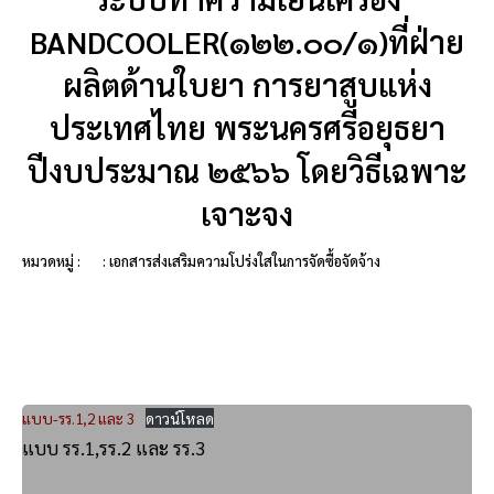
BANDCOOLER(๑๒๒.๐๐/๑)ที่ฝ่าย
ผลิตด้านใบยา การยาสูบแห่ง
ประเทศไทย พระนครศรีอยุธยา
ปีงบประมาณ ๒๕๖๖ โดยวิธีเฉพาะ
เจาะจง
หมวดหมู่ :
: เอกสารส่งเสริมความโปร่งใสในการจัดซื้อจัดจ้าง
แบบ-รร.1,2 และ 3
ดาวน์โหลด
แบบ รร.1,รร.2 และ รร.3