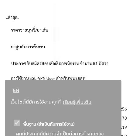
..ล่าสุด..
ราคาขายบุหรี่/ยาเส้น
ยาสูบกับการค้นพบ
ประกาศ รับสมัครสอบคัดเลือกพนักงาน จำนวน 81 อัตรา
การใช้งาน SSL-VPN User สำหรับพนง.ยสท.
EN
..ยอดนิยม..
เว็บไซต์นี้มีการใช้งานคุกกี้
เรียนรู้เพิ่มเติม
จัดซื้อจัดจ้างการยาสูบแห่งประเทศไทย
3256
: ประกาศผู้ชนะการเสนอราคา
2370
พื้นฐาน (จำเป็นกับการใช้งาน)
: วิธีเฉพาะเจาะจง
2119
คุกกี้ประเภทนี้มีความจำเป็นต่อการทำงานของ
ข่าวสาร/ประกาศ
1959