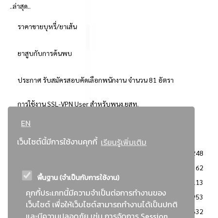
..ล่าสุด..
ราคาขายบุหรี่/ยาเส้น
ยาสูบกับการค้นพบ
ประกาศ รับสมัครสอบคัดเลือกพนักงาน จำนวน 81 อัตรา
การใช้งาน SSL-VPN User สำหรับพนง.ยสท.
EN
..ยอดนิยม..
เว็บไซต์นี้มีการใช้งานคุกกี้
เรียนรู้เพิ่มเติม
จัดซื้อจัดจ้างการยาสูบแห่งประเทศไทย
3248
: ประกาศผู้ชนะการเสนอราคา
2362
พื้นฐาน (จำเป็นกับการใช้งาน)
: วิธีเฉพาะเจาะจง
2113
คุกกี้ประเภทนี้มีความจำเป็นต่อการทำงานของ
ข่าวสาร/ประกาศ
1953
เว็บไซต์ เพื่อให้เว็บไซต์สามารถทำงานได้เป็นปกติ
: เอกสารส่งเสริมความโปร่งใสในการจัดซื้อจัดจ้าง
1632
และมีความปลอดภัย เช่น การจัดการ Session,