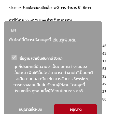
ประกาศ รับสมัครสอบคัดเลือกพนักงาน จำนวน 81 อัตรา
การใช้งาน SSL-VPN User สำหรับพนง.ยสท.
EN
..ยอดนิยม..
เว็บไซต์นี้มีการใช้งานคุกกี้
เรียนรู้เพิ่มเติม
จัดซื้อจัดจ้างการยาสูบแห่งประเทศไทย
3248
: ประกาศผู้ชนะการเสนอราคา
2362
พื้นฐาน (จำเป็นกับการใช้งาน)
: วิธีเฉพาะเจาะจง
2113
คุกกี้ประเภทนี้มีความจำเป็นต่อการทำงานของ
ข่าวสาร/ประกาศ
1953
เว็บไซต์ เพื่อให้เว็บไซต์สามารถทำงานได้เป็นปกติ
: เอกสารส่งเสริมความโปร่งใสในการจัดซื้อจัดจ้าง
1632
และมีความปลอดภัย เช่น การจัดการ Session,
ข่าวสารจัดซื้อจัดจ้าง
1149
การตรวจสอบยืนยันตัวตนผู้ใช้งาน โดยคุกกี้
ประเภทนี้จะถูกลบเมื่อผู้ใช้งานปิดบราวเซอร์
: แผนการจัดซื้อจัดจ้าง
837
: ประกาศราคากลาง
780
อนุญาตทั้งหมด
อนุญาต