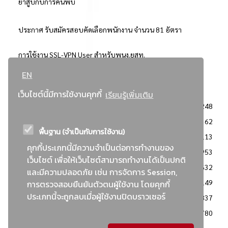
ยาสูบกับการค้นพบ
ประกาศ รับสมัครสอบคัดเลือกพนักงาน จำนวน 81 อัตรา
การใช้งาน SSL-VPN User สำหรับพนง.ยสท.
EN
..ยอดนิยม..
เว็บไซต์นี้มีการใช้งานคุกกี้
เรียนรู้เพิ่มเติม
จัดซื้อจัดจ้างการยาสูบแห่งประเทศไทย
3248
: ประกาศผู้ชนะการเสนอราคา
2362
พื้นฐาน (จำเป็นกับการใช้งาน)
: วิธีเฉพาะเจาะจง
2113
คุกกี้ประเภทนี้มีความจำเป็นต่อการทำงานของ
ข่าวสาร/ประกาศ
1953
เว็บไซต์ เพื่อให้เว็บไซต์สามารถทำงานได้เป็นปกติ
: เอกสารส่งเสริมความโปร่งใสในการจัดซื้อจัดจ้าง
1632
และมีความปลอดภัย เช่น การจัดการ Session,
ข่าวสารจัดซื้อจัดจ้าง
1149
การตรวจสอบยืนยันตัวตนผู้ใช้งาน โดยคุกกี้
ประเภทนี้จะถูกลบเมื่อผู้ใช้งานปิดบราวเซอร์
: แผนการจัดซื้อจัดจ้าง
837
: ประกาศราคากลาง
780