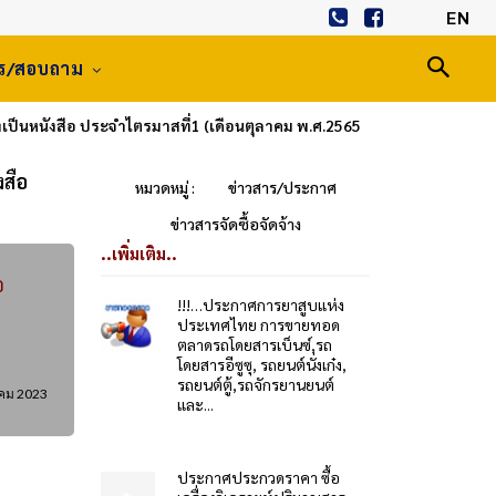
EN
าร/สอบถาม
เป็นหนังสือ ประจำไตรมาสที่1 (เดือนตุลาคม พ.ศ.2565
งสือ
หมวดหมู่ :
ข่าวสาร/ประกาศ
ข่าวสารจัดซื้อจัดจ้าง
..เพิ่มเติม..
อ
!!!…ประกาศการยาสูบแห่ง
ประเทศไทย การขายทอด
ตลาดรถโดยสารเบ็นซ์,รถ
โดยสารอีซูซุ, รถยนต์นั่งเก๋ง,
รถยนต์ตู้,รถจักรยานยนต์
คม 2023
และ...
ประกาศประกวดราคา ซื้อ