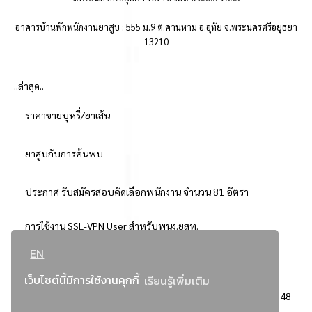
อาคารบ้านพักพนักงานยาสูบ : 555 ม.9 ต.คานหาม อ.อุทัย จ.พระนครศรีอยุธยา
13210
..ล่าสุด..
ราคาขายบุหรี่/ยาเส้น
ยาสูบกับการค้นพบ
ประกาศ รับสมัครสอบคัดเลือกพนักงาน จำนวน 81 อัตรา
การใช้งาน SSL-VPN User สำหรับพนง.ยสท.
EN
..ยอดนิยม..
เว็บไซต์นี้มีการใช้งานคุกกี้
เรียนรู้เพิ่มเติม
จัดซื้อจัดจ้างการยาสูบแห่งประเทศไทย
3248