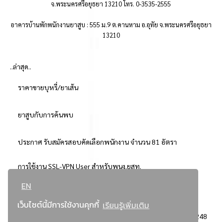
จ.พระนครศรีอยุธยา 13210 โทร. 0-3535-2555
อาคารบ้านพักพนักงานยาสูบ : 555 ม.9 ต.คานหาม อ.อุทัย จ.พระนครศรีอยุธยา
13210
..ล่าสุด..
ราคาขายบุหรี่/ยาเส้น
ยาสูบกับการค้นพบ
ประกาศ รับสมัครสอบคัดเลือกพนักงาน จำนวน 81 อัตรา
การใช้งาน SSL-VPN User สำหรับพนง.ยสท.
EN
..ยอดนิยม..
เว็บไซต์นี้มีการใช้งานคุกกี้
เรียนรู้เพิ่มเติม
จัดซื้อจัดจ้างการยาสูบแห่งประเทศไทย
3248