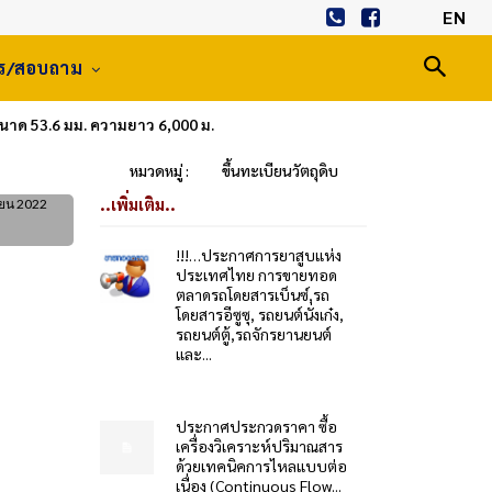
EN
าร/สอบถาม
ขนาด 53.6 มม. ความยาว 6,000 ม.
หมวดหมู่ :
ขึ้นทะเบียนวัตถุดิบ
..เพิ่มเติม..
ยน 2022
!!!…ประกาศการยาสูบแห่ง
ประเทศไทย การขายทอด
ตลาดรถโดยสารเบ็นซ์,รถ
โดยสารอีซูซุ, รถยนต์นั่งเก๋ง,
รถยนต์ตู้,รถจักรยานยนต์
และ...
ประกาศประกวดราคา ซื้อ
เครื่องวิเคราะห์ปริมาณสาร
ด้วยเทคนิคการไหลแบบต่อ
เนื่อง (Continuous Flow...