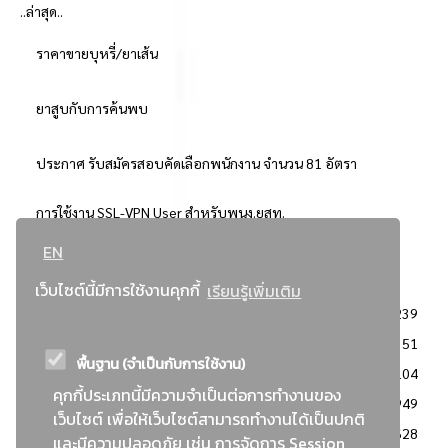
..ล่าสุด..
ราคาขายบุหรี่/ยาเส้น
ยาสูบกับการค้นพบ
ประกาศ รับสมัครสอบคัดเลือกพนักงาน จำนวน 81 อัตรา
การใช้งาน SSL-VPN User สำหรับพนง.ยสท.
EN
..ยอดนิยม..
เว็บไซต์นี้มีการใช้งานคุกกี้
เรียนรู้เพิ่มเติม
จัดซื้อจัดจ้างการยาสูบแห่งประเทศไทย
3239
: ประกาศผู้ชนะการเสนอราคา
2351
พื้นฐาน (จำเป็นกับการใช้งาน)
: วิธีเฉพาะเจาะจง
2104
คุกกี้ประเภทนี้มีความจำเป็นต่อการทำงานของ
ข่าวสาร/ประกาศ
1949
เว็บไซต์ เพื่อให้เว็บไซต์สามารถทำงานได้เป็นปกติ
: เอกสารส่งเสริมความโปร่งใสในการจัดซื้อจัดจ้าง
1628
และมีความปลอดภัย เช่น การจัดการ Session,