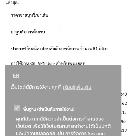
..ล่าสุด..
ราคาขายบุหรี่/ยาเส้น
ยาสูบกับการค้นพบ
ประกาศ รับสมัครสอบคัดเลือกพนักงาน จำนวน 81 อัตรา
การใช้งาน SSL-VPN User สำหรับพนง.ยสท.
EN
..ยอดนิยม..
เว็บไซต์นี้มีการใช้งานคุกกี้
เรียนรู้เพิ่มเติม
จัดซื้อจัดจ้างการยาสูบแห่งประเทศไทย
3248
: ประกาศผู้ชนะการเสนอราคา
2362
พื้นฐาน (จำเป็นกับการใช้งาน)
: วิธีเฉพาะเจาะจง
2113
คุกกี้ประเภทนี้มีความจำเป็นต่อการทำงานของ
ข่าวสาร/ประกาศ
1953
เว็บไซต์ เพื่อให้เว็บไซต์สามารถทำงานได้เป็นปกติ
: เอกสารส่งเสริมความโปร่งใสในการจัดซื้อจัดจ้าง
1632
และมีความปลอดภัย เช่น การจัดการ Session,