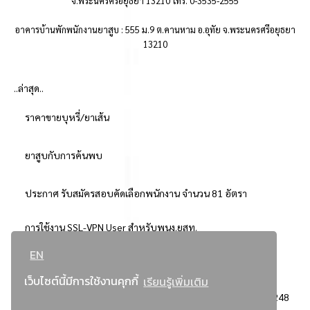
จ.พระนครศรีอยุธยา 13210 โทร. 0-3535-2555
อาคารบ้านพักพนักงานยาสูบ : 555 ม.9 ต.คานหาม อ.อุทัย จ.พระนครศรีอยุธยา
13210
..ล่าสุด..
ราคาขายบุหรี่/ยาเส้น
ยาสูบกับการค้นพบ
ประกาศ รับสมัครสอบคัดเลือกพนักงาน จำนวน 81 อัตรา
การใช้งาน SSL-VPN User สำหรับพนง.ยสท.
EN
..ยอดนิยม..
เว็บไซต์นี้มีการใช้งานคุกกี้
เรียนรู้เพิ่มเติม
จัดซื้อจัดจ้างการยาสูบแห่งประเทศไทย
3248