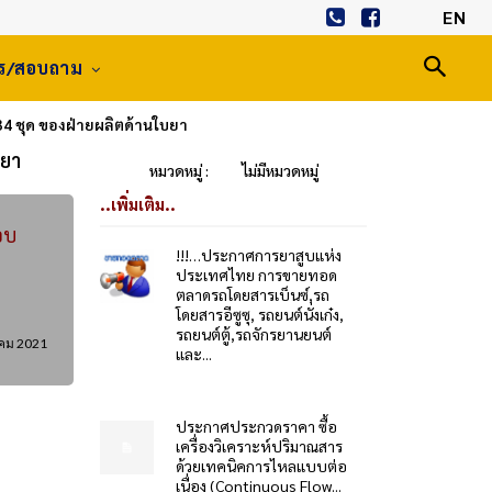
EN
าร/สอบถาม
34 ชุด ของฝ่ายผลิตด้านใบยา
บยา
หมวดหมู่ :
ไม่มีหมวดหมู่
..เพิ่มเติม..
อบ
!!!…ประกาศการยาสูบแห่ง
ประเทศไทย การขายทอด
ตลาดรถโดยสารเบ็นซ์,รถ
โดยสารอีซูซุ, รถยนต์นั่งเก๋ง,
รถยนต์ตู้,รถจักรยานยนต์
าคม 2021
และ...
ประกาศประกวดราคา ซื้อ
เครื่องวิเคราะห์ปริมาณสาร
ด้วยเทคนิคการไหลแบบต่อ
เนื่อง (Continuous Flow...