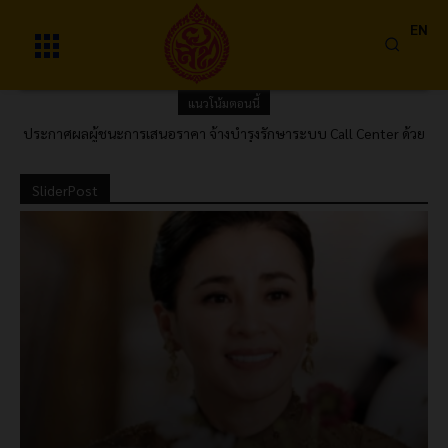
EN
แนวโน้มตอนนี้
ประกาศผลผู้ชนะการเสนอราคา จ้างบำรุงรักษาระบบ Call Center ด้วย
วิธีประกวดราคาอิเล็กทรอนิกส์ (e-bidding)
SliderPost