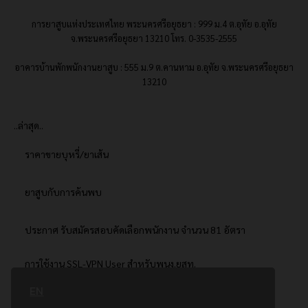
การยาสูบแห่งประเทศไทย พระนครศรีอยุธยา : 999 ม.4 ต.อุทัย อ.อุทัย
จ.พระนครศรีอยุธยา 13210 โทร. 0-3535-2555
อาคารบ้านพักพนักงานยาสูบ : 555 ม.9 ต.คานหาม อ.อุทัย จ.พระนครศรีอยุธยา
13210
..ล่าสุด..
ราคาขายบุหรี่/ยาเส้น
ยาสูบกับการค้นพบ
ประกาศ รับสมัครสอบคัดเลือกพนักงาน จำนวน 81 อัตรา
การใช้งาน SSL-VPN User สำหรับพนง.ยสท.
EN
..ยอดนิยม..