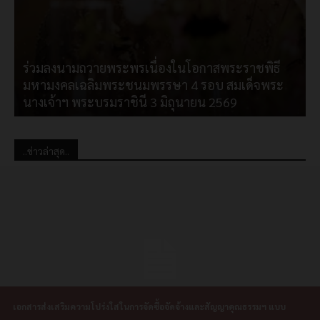
ร่วมลงนามถวายพระพรเนื่องในโอกาสพระราชพิธี
มหามงคลเฉลิมพระชนมพรรษา 4 รอบ สมเด็จพระ
ป
นางเจ้าฯ พระบรมราชินี 3 มิถุนายน 2569
..ข่าวล่าสุด..
เอกสารส่งเสริมความโปร่งใสในการจัดซื้อจัดจ้างและสัญญาคุณธรรมฯ แบบ