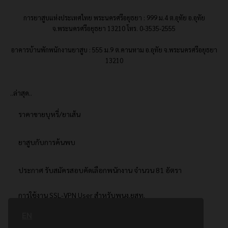
การยาสูบแห่งประเทศไทย พระนครศรีอยุธยา : 999 ม.4 ต.อุทัย อ.อุทัย
จ.พระนครศรีอยุธยา 13210 โทร. 0-3535-2555
อาคารบ้านพักพนักงานยาสูบ : 555 ม.9 ต.คานหาม อ.อุทัย จ.พระนครศรีอยุธยา
13210
..ล่าสุด..
ราคาขายบุหรี่/ยาเส้น
ยาสูบกับการค้นพบ
ประกาศ รับสมัครสอบคัดเลือกพนักงาน จำนวน 81 อัตรา
การใช้งาน SSL-VPN User สำหรับพนง.ยสท.
EN
..ยอดนิยม..