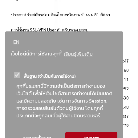
ประกาศ รับสมัครสอบคัดเลือกพนักงาน จำนวน 81 อัตรา
การใช้งาน SSL-VPN User สำหรับพนง.ยสท.
EN
..ยอดนิยม..
เว็บไซต์นี้มีการใช้งานคุกกี้
เรียนรู้เพิ่มเติม
จัดซื้อจัดจ้างการยาสูบแห่งประเทศไทย
3247
: ประกาศผู้ชนะการเสนอราคา
2360
พื้นฐาน (จำเป็นกับการใช้งาน)
: วิธีเฉพาะเจาะจง
2111
คุกกี้ประเภทนี้มีความจำเป็นต่อการทำงานของ
ข่าวสาร/ประกาศ
1952
เว็บไซต์ เพื่อให้เว็บไซต์สามารถทำงานได้เป็นปกติ
: เอกสารส่งเสริมความโปร่งใสในการจัดซื้อจัดจ้าง
1630
และมีความปลอดภัย เช่น การจัดการ Session,
ข่าวสารจัดซื้อจัดจ้าง
1148
การตรวจสอบยืนยันตัวตนผู้ใช้งาน โดยคุกกี้
ประเภทนี้จะถูกลบเมื่อผู้ใช้งานปิดบราวเซอร์
: แผนการจัดซื้อจัดจ้าง
837
: ประกาศราคากลาง
779