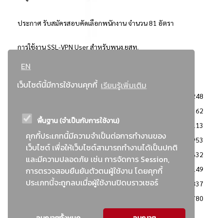
ประกาศ รับสมัครสอบคัดเลือกพนักงาน จำนวน 81 อัตรา
การใช้งาน SSL-VPN User สำหรับพนง.ยสท.
EN
..ยอดนิยม..
เว็บไซต์นี้มีการใช้งานคุกกี้
เรียนรู้เพิ่มเติม
จัดซื้อจัดจ้างการยาสูบแห่งประเทศไทย
3248
: ประกาศผู้ชนะการเสนอราคา
2362
พื้นฐาน (จำเป็นกับการใช้งาน)
: วิธีเฉพาะเจาะจง
2113
คุกกี้ประเภทนี้มีความจำเป็นต่อการทำงานของ
ข่าวสาร/ประกาศ
1953
เว็บไซต์ เพื่อให้เว็บไซต์สามารถทำงานได้เป็นปกติ
: เอกสารส่งเสริมความโปร่งใสในการจัดซื้อจัดจ้าง
1632
และมีความปลอดภัย เช่น การจัดการ Session,
ข่าวสารจัดซื้อจัดจ้าง
1149
การตรวจสอบยืนยันตัวตนผู้ใช้งาน โดยคุกกี้
ประเภทนี้จะถูกลบเมื่อผู้ใช้งานปิดบราวเซอร์
: แผนการจัดซื้อจัดจ้าง
837
: ประกาศราคากลาง
780