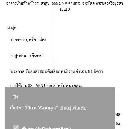
อาคารบ้านพักพนักงานยาสูบ : 555 ม.9 ต.คานหาม อ.อุทัย จ.พระนครศรีอยุธยา
13210
..ล่าสุด..
ราคาขายบุหรี่/ยาเส้น
ยาสูบกับการค้นพบ
ประกาศ รับสมัครสอบคัดเลือกพนักงาน จำนวน 81 อัตรา
การใช้งาน SSL-VPN User สำหรับพนง.ยสท.
EN
..ยอดนิยม..
เว็บไซต์นี้มีการใช้งานคุกกี้
เรียนรู้เพิ่มเติม
จัดซื้อจัดจ้างการยาสูบแห่งประเทศไทย
3248
: ประกาศผู้ชนะการเสนอราคา
2362
พื้นฐาน (จำเป็นกับการใช้งาน)