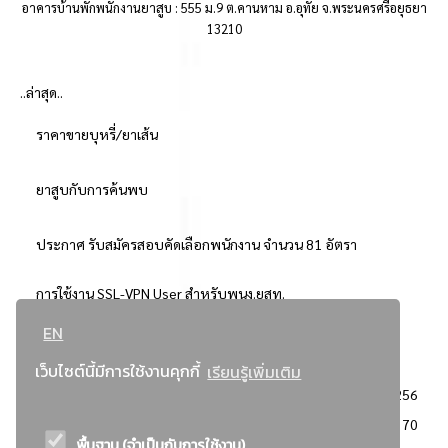
อาคารบ้านพักพนักงานยาสูบ : 555 ม.9 ต.คานหาม อ.อุทัย จ.พระนครศรีอยุธยา
13210
..ล่าสุด..
ราคาขายบุหรี่/ยาเส้น
ยาสูบกับการค้นพบ
ประกาศ รับสมัครสอบคัดเลือกพนักงาน จำนวน 81 อัตรา
การใช้งาน SSL-VPN User สำหรับพนง.ยสท.
EN
..ยอดนิยม..
เว็บไซต์นี้มีการใช้งานคุกกี้
เรียนรู้เพิ่มเติม
จัดซื้อจัดจ้างการยาสูบแห่งประเทศไทย
3256
: ประกาศผู้ชนะการเสนอราคา
2370
พื้นฐาน (จำเป็นกับการใช้งาน)