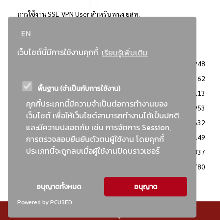
การใช้งาน SSL-VPN User สำหรับพนง.ยสท.
EN
..ยอดนิยม..
เว็บไซต์นี้มีการใช้งานคุกกี้
เรียนรู้เพิ่มเติม
จัดซื้อจัดจ้างการยาสูบแห่งประเทศไทย
3248
: ประกาศผู้ชนะการเสนอราคา
2362
พื้นฐาน (จำเป็นกับการใช้งาน)
: วิธีเฉพาะเจาะจง
2113
คุกกี้ประเภทนี้มีความจำเป็นต่อการทำงานของ
ข่าวสาร/ประกาศ
1953
เว็บไซต์ เพื่อให้เว็บไซต์สามารถทำงานได้เป็นปกติ
: เอกสารส่งเสริมความโปร่งใสในการจัดซื้อจัดจ้าง
1632
และมีความปลอดภัย เช่น การจัดการ Session,
ข่าวสารจัดซื้อจัดจ้าง
1149
การตรวจสอบยืนยันตัวตนผู้ใช้งาน โดยคุกกี้
ประเภทนี้จะถูกลบเมื่อผู้ใช้งานปิดบราวเซอร์
: แผนการจัดซื้อจัดจ้าง
837
: ประกาศราคากลาง
780
อนุญาตทั้งหมด
อนุญาต
Powered by PCU3ED
© สงวนลิขสิทธิ์ - การยาสูบแห่งประเทศไทย