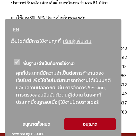
ประกาศ รับสมัครสอบคัดเลือกพนักงาน จำนวน 81 อัตรา
การใช้งาน SSL-VPN User สำหรับพนง.ยสท.
EN
..ยอดนิยม..
เว็บไซต์นี้มีการใช้งานคุกกี้
เรียนรู้เพิ่มเติม
จัดซื้อจัดจ้างการยาสูบแห่งประเทศไทย
3248
: ประกาศผู้ชนะการเสนอราคา
2362
พื้นฐาน (จำเป็นกับการใช้งาน)
: วิธีเฉพาะเจาะจง
2113
คุกกี้ประเภทนี้มีความจำเป็นต่อการทำงานของ
ข่าวสาร/ประกาศ
1953
เว็บไซต์ เพื่อให้เว็บไซต์สามารถทำงานได้เป็นปกติ
: เอกสารส่งเสริมความโปร่งใสในการจัดซื้อจัดจ้าง
1632
และมีความปลอดภัย เช่น การจัดการ Session,
ข่าวสารจัดซื้อจัดจ้าง
1149
การตรวจสอบยืนยันตัวตนผู้ใช้งาน โดยคุกกี้
ประเภทนี้จะถูกลบเมื่อผู้ใช้งานปิดบราวเซอร์
: แผนการจัดซื้อจัดจ้าง
837
: ประกาศราคากลาง
780
อนุญาตทั้งหมด
อนุญาต
Powered by PCU3ED