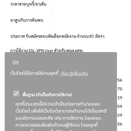
ราคาขายบุหรี่/ยาเส้น
ยาสูบกับการค้นพบ
ประกาศ รับสมัครสอบคัดเลือกพนักงาน จำนวน 81 อัตรา
การใช้งาน SSL-VPN User สำหรับพนง.ยสท.
EN
..ยอดนิยม..
เว็บไซต์นี้มีการใช้งานคุกกี้
เรียนรู้เพิ่มเติม
จัดซื้อจัดจ้างการยาสูบแห่งประเทศไทย
3256
: ประกาศผู้ชนะการเสนอราคา
2370
พื้นฐาน (จำเป็นกับการใช้งาน)
: วิธีเฉพาะเจาะจง
2119
คุกกี้ประเภทนี้มีความจำเป็นต่อการทำงานของ
ข่าวสาร/ประกาศ
1959
เว็บไซต์ เพื่อให้เว็บไซต์สามารถทำงานได้เป็นปกติ
: เอกสารส่งเสริมความโปร่งใสในการจัดซื้อจัดจ้าง
1639
และมีความปลอดภัย เช่น การจัดการ Session,
ข่าวสารจัดซื้อจัดจ้าง
1156
การตรวจสอบยืนยันตัวตนผู้ใช้งาน โดยคุกกี้