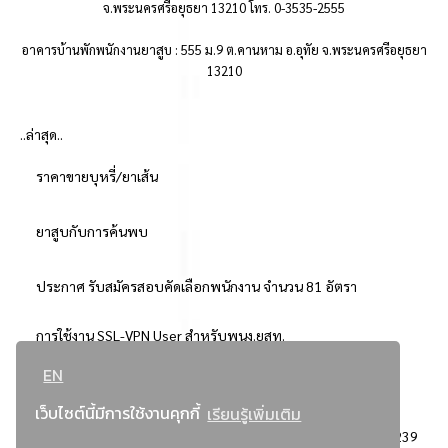
จ.พระนครศรีอยุธยา 13210 โทร. 0-3535-2555
อาคารบ้านพักพนักงานยาสูบ : 555 ม.9 ต.คานหาม อ.อุทัย จ.พระนครศรีอยุธยา
13210
..ล่าสุด..
ราคาขายบุหรี่/ยาเส้น
ยาสูบกับการค้นพบ
ประกาศ รับสมัครสอบคัดเลือกพนักงาน จำนวน 81 อัตรา
การใช้งาน SSL-VPN User สำหรับพนง.ยสท.
EN
..ยอดนิยม..
เว็บไซต์นี้มีการใช้งานคุกกี้
เรียนรู้เพิ่มเติม
จัดซื้อจัดจ้างการยาสูบแห่งประเทศไทย
3239