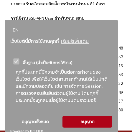
ประกาศ รับสมัครสอบคัดเลือกพนักงาน จำนวน 81 อัตรา
การใช้งาน SSL-VPN User สำหรับพนง.ยสท.
EN
..ยอดนิยม..
เว็บไซต์นี้มีการใช้งานคุกกี้
เรียนรู้เพิ่มเติม
จัดซื้อจัดจ้างการยาสูบแห่งประเทศไทย
3248
: ประกาศผู้ชนะการเสนอราคา
2362
พื้นฐาน (จำเป็นกับการใช้งาน)
: วิธีเฉพาะเจาะจง
2113
คุกกี้ประเภทนี้มีความจำเป็นต่อการทำงานของ
ข่าวสาร/ประกาศ
1953
เว็บไซต์ เพื่อให้เว็บไซต์สามารถทำงานได้เป็นปกติ
: เอกสารส่งเสริมความโปร่งใสในการจัดซื้อจัดจ้าง
1632
และมีความปลอดภัย เช่น การจัดการ Session,
ข่าวสารจัดซื้อจัดจ้าง
1149
การตรวจสอบยืนยันตัวตนผู้ใช้งาน โดยคุกกี้
ประเภทนี้จะถูกลบเมื่อผู้ใช้งานปิดบราวเซอร์
: แผนการจัดซื้อจัดจ้าง
837
: ประกาศราคากลาง
780
อนุญาตทั้งหมด
อนุญาต
Powered by PCU3ED