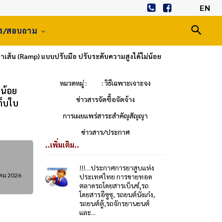
EN
าร/สอบถาม
้น (Ramp) แบบปรับมือ ปรับระดับความสูงได้ไม่น้อย
หมวดหมู่ :
: วิธีเฉพาะเจาะจง
่น้อย
ข่าวสารจัดซื้อจัดจ้าง
ก็บใบ
การเผยแพร่สาระสำคัญสัญญา
ข่าวสาร/ประกาศ
..เพิ่มเติม..
!!!…ประกาศการยาสูบแห่ง
าคม 2026
ประเทศไทย การขายทอด
ตลาดรถโดยสารเบ็นซ์,รถ
โดยสารอีซูซุ, รถยนต์นั่งเก๋ง,
รถยนต์ตู้,รถจักรยานยนต์
และ...