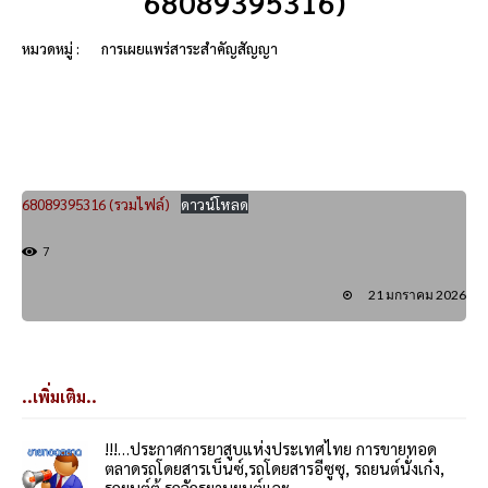
68089395316)
หมวดหมู่ :
การเผยแพร่สาระสำคัญสัญญา
68089395316 (รวมไฟล์)
ดาวน์โหลด
7
21 มกราคม 2026
..เพิ่มเติม..
!!!…ประกาศการยาสูบแห่งประเทศไทย การขายทอด
ตลาดรถโดยสารเบ็นซ์,รถโดยสารอีซูซุ, รถยนต์นั่งเก๋ง,
รถยนต์ตู้,รถจักรยานยนต์และ...