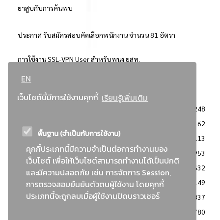
ยาสูบกับการค้นพบ
ประกาศ รับสมัครสอบคัดเลือกพนักงาน จำนวน 81 อัตรา
การใช้งาน SSL-VPN User สำหรับพนง.ยสท.
EN
..ยอดนิยม..
เว็บไซต์นี้มีการใช้งานคุกกี้
เรียนรู้เพิ่มเติม
จัดซื้อจัดจ้างการยาสูบแห่งประเทศไทย
3248
: ประกาศผู้ชนะการเสนอราคา
2362
พื้นฐาน (จำเป็นกับการใช้งาน)
: วิธีเฉพาะเจาะจง
2113
คุกกี้ประเภทนี้มีความจำเป็นต่อการทำงานของ
ข่าวสาร/ประกาศ
1953
เว็บไซต์ เพื่อให้เว็บไซต์สามารถทำงานได้เป็นปกติ
: เอกสารส่งเสริมความโปร่งใสในการจัดซื้อจัดจ้าง
1632
และมีความปลอดภัย เช่น การจัดการ Session,
ข่าวสารจัดซื้อจัดจ้าง
1149
การตรวจสอบยืนยันตัวตนผู้ใช้งาน โดยคุกกี้
ประเภทนี้จะถูกลบเมื่อผู้ใช้งานปิดบราวเซอร์
: แผนการจัดซื้อจัดจ้าง
837
: ประกาศราคากลาง
780