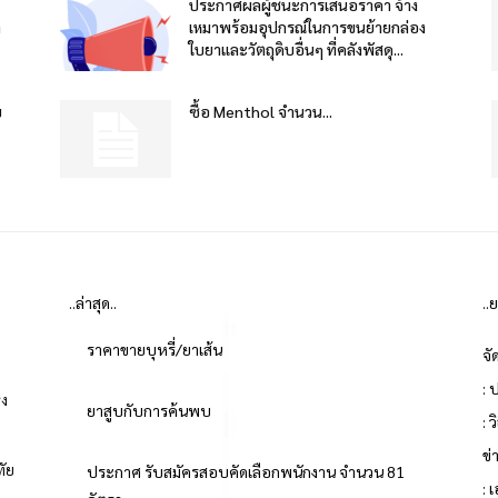
ประกาศผลผู้ชนะการเสนอราคา จ้าง
า
เหมาพร้อมอุปกรณ์ในการขนย้ายกล่อง
ใบยาและวัตถุดิบอื่นๆ ที่คลังพัสดุ...
บ
ซื้อ Menthol จำนวน...
..ล่าสุด..
..
ราคาขายบุหรี่/ยาเส้น
จั
: 
่ง
ยาสูบกับการค้นพบ
: 
ข
ทัย
ประกาศ รับสมัครสอบคัดเลือกพนักงาน จำนวน 81
: 