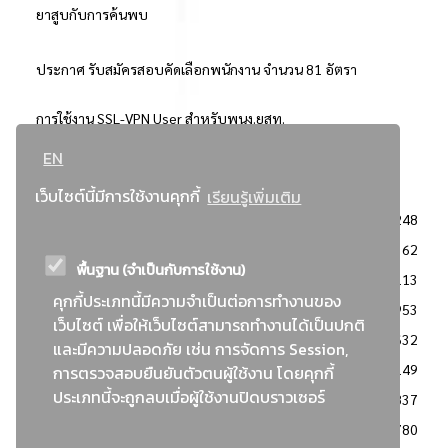
ยาสูบกับการค้นพบ
ประกาศ รับสมัครสอบคัดเลือกพนักงาน จำนวน 81 อัตรา
การใช้งาน SSL-VPN User สำหรับพนง.ยสท.
EN
..ยอดนิยม..
เว็บไซต์นี้มีการใช้งานคุกกี้
เรียนรู้เพิ่มเติม
จัดซื้อจัดจ้างการยาสูบแห่งประเทศไทย
3248
: ประกาศผู้ชนะการเสนอราคา
2362
พื้นฐาน (จำเป็นกับการใช้งาน)
: วิธีเฉพาะเจาะจง
2113
คุกกี้ประเภทนี้มีความจำเป็นต่อการทำงานของ
ข่าวสาร/ประกาศ
1953
เว็บไซต์ เพื่อให้เว็บไซต์สามารถทำงานได้เป็นปกติ
: เอกสารส่งเสริมความโปร่งใสในการจัดซื้อจัดจ้าง
1632
และมีความปลอดภัย เช่น การจัดการ Session,
ข่าวสารจัดซื้อจัดจ้าง
1149
การตรวจสอบยืนยันตัวตนผู้ใช้งาน โดยคุกกี้
ประเภทนี้จะถูกลบเมื่อผู้ใช้งานปิดบราวเซอร์
: แผนการจัดซื้อจัดจ้าง
837
: ประกาศราคากลาง
780