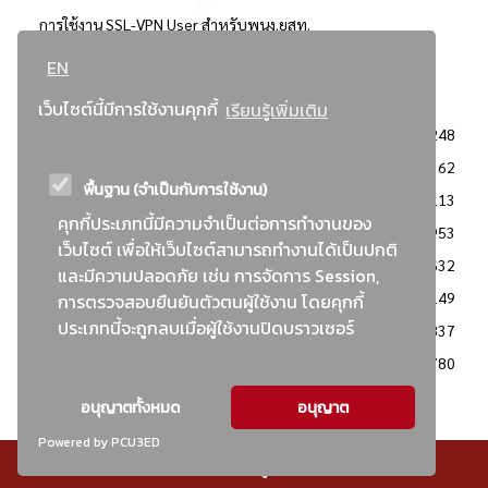
การใช้งาน SSL-VPN User สำหรับพนง.ยสท.
EN
..ยอดนิยม..
เว็บไซต์นี้มีการใช้งานคุกกี้
เรียนรู้เพิ่มเติม
จัดซื้อจัดจ้างการยาสูบแห่งประเทศไทย
3248
: ประกาศผู้ชนะการเสนอราคา
2362
พื้นฐาน (จำเป็นกับการใช้งาน)
: วิธีเฉพาะเจาะจง
2113
คุกกี้ประเภทนี้มีความจำเป็นต่อการทำงานของ
ข่าวสาร/ประกาศ
1953
เว็บไซต์ เพื่อให้เว็บไซต์สามารถทำงานได้เป็นปกติ
: เอกสารส่งเสริมความโปร่งใสในการจัดซื้อจัดจ้าง
1632
และมีความปลอดภัย เช่น การจัดการ Session,
ข่าวสารจัดซื้อจัดจ้าง
1149
การตรวจสอบยืนยันตัวตนผู้ใช้งาน โดยคุกกี้
ประเภทนี้จะถูกลบเมื่อผู้ใช้งานปิดบราวเซอร์
: แผนการจัดซื้อจัดจ้าง
837
: ประกาศราคากลาง
780
อนุญาตทั้งหมด
อนุญาต
Powered by PCU3ED
© สงวนลิขสิทธิ์ - การยาสูบแห่งประเทศไทย