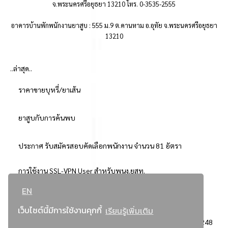
จ.พระนครศรีอยุธยา 13210 โทร. 0-3535-2555
อาคารบ้านพักพนักงานยาสูบ : 555 ม.9 ต.คานหาม อ.อุทัย จ.พระนครศรีอยุธยา
13210
..ล่าสุด..
ราคาขายบุหรี่/ยาเส้น
ยาสูบกับการค้นพบ
ประกาศ รับสมัครสอบคัดเลือกพนักงาน จำนวน 81 อัตรา
การใช้งาน SSL-VPN User สำหรับพนง.ยสท.
EN
..ยอดนิยม..
เว็บไซต์นี้มีการใช้งานคุกกี้
เรียนรู้เพิ่มเติม
จัดซื้อจัดจ้างการยาสูบแห่งประเทศไทย
3248