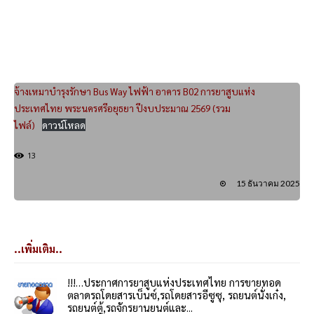
จ้างเหมาบำรุงรักษา Bus Way ไฟฟ้า อาคาร B02 การยาสูบแห่ง
ประเทศไทย พระนครศรีอยุธยา ปีงบประมาณ 2569 (รวม
ไฟล์)
ดาวน์โหลด
13
15 ธันวาคม 2025
..เพิ่มเติม..
!!!…ประกาศการยาสูบแห่งประเทศไทย การขายทอด
ตลาดรถโดยสารเบ็นซ์,รถโดยสารอีซูซุ, รถยนต์นั่งเก๋ง,
รถยนต์ตู้,รถจักรยานยนต์และ...