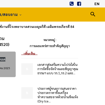
EN
าร/สอบถาม
บใช้งานที่โรงพยาบาลสวนเบญจกิติ เฉลิมพระเกียรติ 84
สวน
หมวดหมู่ :
4520)
การเผยแพร่สาระสำคัญสัญญา
..เพิ่มเติม..
โหลด
เอกสารส่งเสริมความโปร่งใสใน
าคม 2025
การจัดซื้อจัดจ้างและสัญญาคุณ
ธรรมฯ แบบ รร.1,รร.2 และ...
ประกาศผู้ชนะการเสนอราคา
ประกวดราคาซื้อเครื่อง
ทำความสะอาดด้วยน้ำแข็งแห้ง
(Dry Ice...