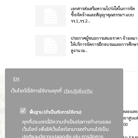
เอกสารส่งเสริมความโปร่งใสในการจัด
ซื้อจัดจ้างและสัญญาคุณธรรมฯ แบบ
รร.1,รร.2...
ประกาศผู้ชนะการเสนอราคา จ้างเหมา
ให้บริการจัดการฝึกอบรมและการศึกษ
ดูงาน ณ...
EN
เว็บไซต์นี้มีการใช้งานคุกกี้
เรียนรู้เพิ่มเติม
พื้นฐาน (จำเป็นกับการใช้งาน)
ที่อยู่ : 184 ถนนพระรามที่ 4 แขวงคลองเตย เขตคลองเตย
กรุงเทพมหานคร 10110 ติดต่อประชาสัมพันธ์ การยาสูบแห
คุกกี้ประเภทนี้มีความจำเป็นต่อการทำงานของ
ประเทศไทย Call center โทร. 0-2229-1000
เว็บไซต์ เพื่อให้เว็บไซต์สามารถทำงานได้เป็น
ปกติและมีความปลอดภัย เช่น การจัดการ
การยาสูบแห่งประเทศไทย พระนครศรีอยุธยา : 999 ม.4 ต.อุ