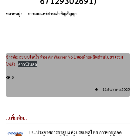
67129302691)
หมวดหมู่ :
การเผยแพร่สาระสำคัญสัญญา
จ้างซ่อมระบบไอน้ำ ห้อง Air Washer No.1 ของฝ่ายผลิตด้านใบยา (รวม
ไฟล์)
ดาวน์โหลด
5
11 ธันวาคม 2025
..เพิ่มเติม..
!!!…ประกาศการยาสูบแห่งประเทศไทย การขายทอด