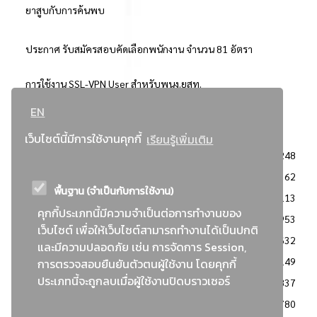
ยาสูบกับการค้นพบ
ประกาศ รับสมัครสอบคัดเลือกพนักงาน จำนวน 81 อัตรา
การใช้งาน SSL-VPN User สำหรับพนง.ยสท.
EN
..ยอดนิยม..
เว็บไซต์นี้มีการใช้งานคุกกี้
เรียนรู้เพิ่มเติม
จัดซื้อจัดจ้างการยาสูบแห่งประเทศไทย
3248
: ประกาศผู้ชนะการเสนอราคา
2362
พื้นฐาน (จำเป็นกับการใช้งาน)
: วิธีเฉพาะเจาะจง
2113
คุกกี้ประเภทนี้มีความจำเป็นต่อการทำงานของ
ข่าวสาร/ประกาศ
1953
เว็บไซต์ เพื่อให้เว็บไซต์สามารถทำงานได้เป็นปกติ
: เอกสารส่งเสริมความโปร่งใสในการจัดซื้อจัดจ้าง
1632
และมีความปลอดภัย เช่น การจัดการ Session,
ข่าวสารจัดซื้อจัดจ้าง
1149
การตรวจสอบยืนยันตัวตนผู้ใช้งาน โดยคุกกี้
ประเภทนี้จะถูกลบเมื่อผู้ใช้งานปิดบราวเซอร์
: แผนการจัดซื้อจัดจ้าง
837
: ประกาศราคากลาง
780