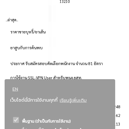
13210
..ล่าสุด..
ราคาขายบุหรี่/ยาเส้น
ยาสูบกับการค้นพบ
ประกาศ รับสมัครสอบคัดเลือกพนักงาน จำนวน 81 อัตรา
การใช้งาน SSL-VPN User สำหรับพนง.ยสท.
EN
..ยอดนิยม..
เว็บไซต์นี้มีการใช้งานคุกกี้
เรียนรู้เพิ่มเติม
จัดซื้อจัดจ้างการยาสูบแห่งประเทศไทย
3248
: ประกาศผู้ชนะการเสนอราคา
2362
พื้นฐาน (จำเป็นกับการใช้งาน)
: วิธีเฉพาะเจาะจง
2113