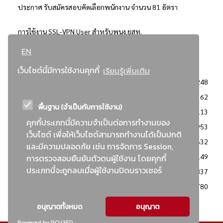
ประกาศ รับสมัครสอบคัดเลือกพนักงาน จำนวน 81 อัตรา
การใช้งาน SSL-VPN User สำหรับพนง.ยสท.
EN
..ยอดนิยม..
เว็บไซต์นี้มีการใช้งานคุกกี้
เรียนรู้เพิ่มเติม
จัดซื้อจัดจ้างการยาสูบแห่งประเทศไทย
3248
: ประกาศผู้ชนะการเสนอราคา
2362
พื้นฐาน (จำเป็นกับการใช้งาน)
: วิธีเฉพาะเจาะจง
2113
คุกกี้ประเภทนี้มีความจำเป็นต่อการทำงานของ
ข่าวสาร/ประกาศ
1953
เว็บไซต์ เพื่อให้เว็บไซต์สามารถทำงานได้เป็นปกติ
: เอกสารส่งเสริมความโปร่งใสในการจัดซื้อจัดจ้าง
1632
และมีความปลอดภัย เช่น การจัดการ Session,
ข่าวสารจัดซื้อจัดจ้าง
1149
การตรวจสอบยืนยันตัวตนผู้ใช้งาน โดยคุกกี้
ประเภทนี้จะถูกลบเมื่อผู้ใช้งานปิดบราวเซอร์
: แผนการจัดซื้อจัดจ้าง
837
: ประกาศราคากลาง
780
อนุญาตทั้งหมด
อนุญาต
Powered by PCU3ED