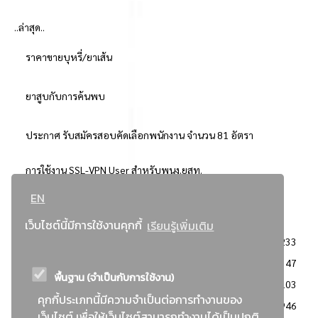
..ล่าสุด..
ราคาขายบุหรี่/ยาเส้น
ยาสูบกับการค้นพบ
ประกาศ รับสมัครสอบคัดเลือกพนักงาน จำนวน 81 อัตรา
การใช้งาน SSL-VPN User สำหรับพนง.ยสท.
EN
..ยอดนิยม..
เว็บไซต์นี้มีการใช้งานคุกกี้
เรียนรู้เพิ่มเติม
จัดซื้อจัดจ้างการยาสูบแห่งประเทศไทย
3233
: ประกาศผู้ชนะการเสนอราคา
2347
พื้นฐาน (จำเป็นกับการใช้งาน)
: วิธีเฉพาะเจาะจง
2103
คุกกี้ประเภทนี้มีความจำเป็นต่อการทำงานของ
ข่าวสาร/ประกาศ
1946
เว็บไซต์ เพื่อให้เว็บไซต์สามารถทำงานได้เป็นปกติ