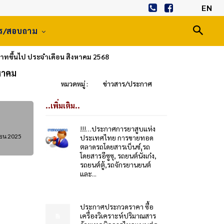
EN
าร/สอบถาม
บาทขึ้นไป ประจำเดือน สิงหาคม 2568
งหาคม
หมวดหมู่ :
ข่าวสาร/ประกาศ
..เพิ่มเติม..
!!!…ประกาศการยาสูบแห่ง
ายน 2025
ประเทศไทย การขายทอด
ตลาดรถโดยสารเบ็นซ์,รถ
โดยสารอีซูซุ, รถยนต์นั่งเก๋ง,
รถยนต์ตู้,รถจักรยานยนต์
และ...
ประกาศประกวดราคา ซื้อ
เครื่องวิเคราะห์ปริมาณสาร