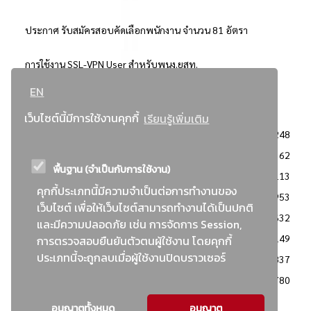
ประกาศ รับสมัครสอบคัดเลือกพนักงาน จำนวน 81 อัตรา
การใช้งาน SSL-VPN User สำหรับพนง.ยสท.
EN
..ยอดนิยม..
เว็บไซต์นี้มีการใช้งานคุกกี้
เรียนรู้เพิ่มเติม
จัดซื้อจัดจ้างการยาสูบแห่งประเทศไทย
3248
: ประกาศผู้ชนะการเสนอราคา
2362
พื้นฐาน (จำเป็นกับการใช้งาน)
: วิธีเฉพาะเจาะจง
2113
คุกกี้ประเภทนี้มีความจำเป็นต่อการทำงานของ
ข่าวสาร/ประกาศ
1953
เว็บไซต์ เพื่อให้เว็บไซต์สามารถทำงานได้เป็นปกติ
: เอกสารส่งเสริมความโปร่งใสในการจัดซื้อจัดจ้าง
1632
และมีความปลอดภัย เช่น การจัดการ Session,
ข่าวสารจัดซื้อจัดจ้าง
1149
การตรวจสอบยืนยันตัวตนผู้ใช้งาน โดยคุกกี้
ประเภทนี้จะถูกลบเมื่อผู้ใช้งานปิดบราวเซอร์
: แผนการจัดซื้อจัดจ้าง
837
: ประกาศราคากลาง
780
อนุญาตทั้งหมด
อนุญาต