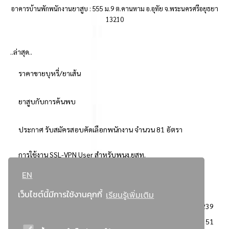
อาคารบ้านพักพนักงานยาสูบ : 555 ม.9 ต.คานหาม อ.อุทัย จ.พระนครศรีอยุธยา
13210
..ล่าสุด..
ราคาขายบุหรี่/ยาเส้น
ยาสูบกับการค้นพบ
ประกาศ รับสมัครสอบคัดเลือกพนักงาน จำนวน 81 อัตรา
การใช้งาน SSL-VPN User สำหรับพนง.ยสท.
EN
..ยอดนิยม..
เว็บไซต์นี้มีการใช้งานคุกกี้
เรียนรู้เพิ่มเติม
จัดซื้อจัดจ้างการยาสูบแห่งประเทศไทย
3239
: ประกาศผู้ชนะการเสนอราคา
2351