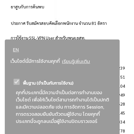
ยาสูบกับการค้นพบ
ประกาศ รับสมัครสอบคัดเลือกพนักงาน จำนวน 81 อัตรา
การใช้งาน SSL-VPN User สำหรับพนง.ยสท.
EN
..ยอดนิยม..
เว็บไซต์นี้มีการใช้งานคุกกี้
เรียนรู้เพิ่มเติม
จัดซื้อจัดจ้างการยาสูบแห่งประเทศไทย
3239
: ประกาศผู้ชนะการเสนอราคา
2351
พื้นฐาน (จำเป็นกับการใช้งาน)
: วิธีเฉพาะเจาะจง
2104
คุกกี้ประเภทนี้มีความจำเป็นต่อการทำงานของ
ข่าวสาร/ประกาศ
1949
เว็บไซต์ เพื่อให้เว็บไซต์สามารถทำงานได้เป็นปกติ
: เอกสารส่งเสริมความโปร่งใสในการจัดซื้อจัดจ้าง
1628
และมีความปลอดภัย เช่น การจัดการ Session,
ข่าวสารจัดซื้อจัดจ้าง
1145
การตรวจสอบยืนยันตัวตนผู้ใช้งาน โดยคุกกี้
ประเภทนี้จะถูกลบเมื่อผู้ใช้งานปิดบราวเซอร์
: แผนการจัดซื้อจัดจ้าง
834
: ประกาศราคากลาง
778