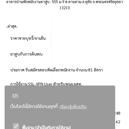
อาคารบ้านพักพนักงานยาสูบ : 555 ม.9 ต.คานหาม อ.อุทัย จ.พระนครศรีอยุธยา
13210
..ล่าสุด..
ราคาขายบุหรี่/ยาเส้น
ยาสูบกับการค้นพบ
ประกาศ รับสมัครสอบคัดเลือกพนักงาน จำนวน 81 อัตรา
การใช้งาน SSL-VPN User สำหรับพนง.ยสท.
EN
..ยอดนิยม..
เว็บไซต์นี้มีการใช้งานคุกกี้
เรียนรู้เพิ่มเติม
จัดซื้อจัดจ้างการยาสูบแห่งประเทศไทย
3248
: ประกาศผู้ชนะการเสนอราคา
2362
พื้นฐาน (จำเป็นกับการใช้งาน)