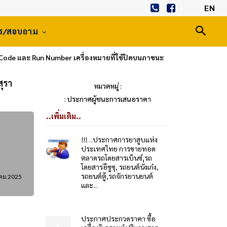
EN
าร/สอบถาม
Code และ Run Number เครื่องหมายที่ใช้ปิดบนภาชนะ
ุรา
หมวดหมู่ :
: ประกาศผู้ชนะการเสนอราคา
..เพิ่มเติม..
!!!…ประกาศการยาสูบแห่ง
ประเทศไทย การขายทอด
ตลาดรถโดยสารเบ็นซ์,รถ
โดยสารอีซูซุ, รถยนต์นั่งเก๋ง,
รถยนต์ตู้,รถจักรยานยนต์
คม 2025
และ...
ประกาศประกวดราคา ซื้อ