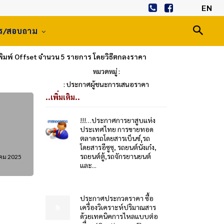
EN
าร/สอบถาม
ิมพ์ Offset จำนวน 5 รายการ โดยวิธีตกลงราคา
หมวดหมู่ :
: ประกาศผู้ชนะการเสนอราคา
..เพิ่มเติม..
!!!…ประกาศการยาสูบแห่ง
ประเทศไทย การขายทอด
ตลาดรถโดยสารเบ็นซ์,รถ
โดยสารอีซูซุ, รถยนต์นั่งเก๋ง,
รถยนต์ตู้,รถจักรยานยนต์
คม 2025
และ...
ประกาศประกวดราคา ซื้อ
เครื่องวิเคราะห์ปริมาณสาร
ด้วยเทคนิคการไหลแบบต่อ